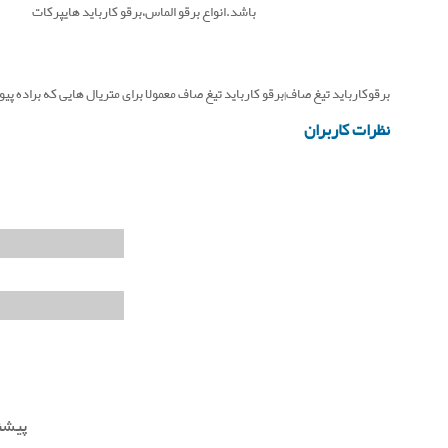
باشد.انواع برقو الماس،برقو کارباید هایپرکات
برقوکارباید تیغ صاف|برقو کارباید تیغ صاف معمولا برای متریال هایی که براده پیو
نظرات کاربران
پیشنه