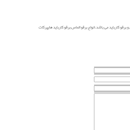
و برقو کارباید می باشد.انواع برقو الماس،برقو کارباید هایپرکات