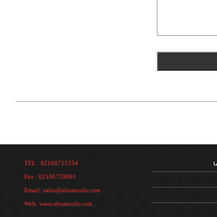
ا
TEL : 02166723334
Fax : 02166729691
Email: sales@alesatools.com
Web: www.alesatools.com