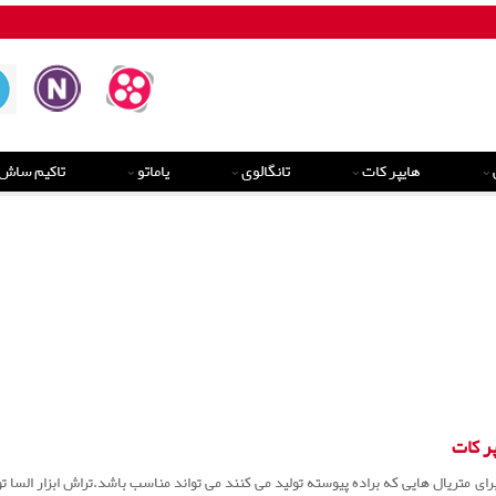
هایپر کات
تانگالوی
یاماتو
تاکیم ساش
پر کات
رای متریال هایی که براده پیوسته تولید می کنند می تواند مناسب باشد.تراش ابزار السا تول