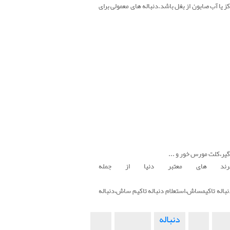
کز یا آب صابون از بغل باشد.دنباله های معمولی برای
گیر،کلت مورس خور و ...
رند های معتبر دنیا از جمله
باله تاکیمساش،استعلام دنباله تاکیم ساش،دنباله
دنباله