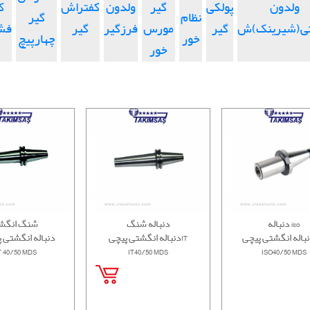
ولدون
پولکی
گیر
ولدون
کفتراش
ک
نظام
گیر
تی(شیرینک)ش
گیر
مورس
فرزگیر
گیر
فش
خور
چهارپیچ
خور
دنباله iso
دنباله شنگ
شنگ انگش
دنباله انگشتی پیچیIT
CATدنباله انگشتی
 40/50 MDS
IT40/50 MDS
ISO40/50 MDS