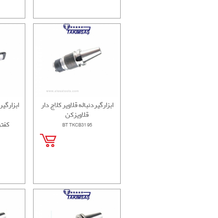
ابزارگیردنباله قلاویر کلاج دار
ابزارگی
قلاویزکن
BT TKCB31 95
کفت