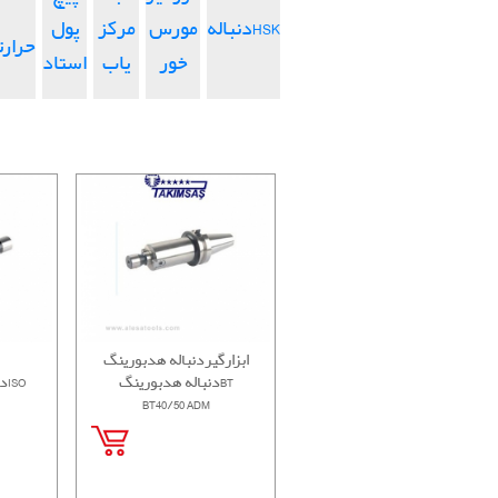
دنبالهHSK
مورس
مرکز
پول
حرار
خور
یاب
استاد
ابزارگیردنباله هدبورینگ
دنباله هدبورینگBT
دنباله انگشتی پیچیISO
BT40/50 ADM