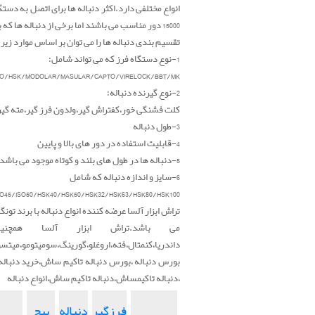
انواع مختلفی دارد.اکثر دنباله ها برای اتصل به دستگ
15000 دور مناسب می باشند اما برخی از دنباله ها که بالانس شده اند قابلیت استفاده در 30000 دور را نیز دارند
تقسیم بندی دنباله ها را می توان بر اساس موارد زیر ا
1-نوع دستگاه فرز که می تواند شامل:
SO/HSK/MODOLAR/MASULAR/CAPTO/VIRELOCK/BBT/MK/...
2-نوع گیرنده دنباله:
کلت فشنگی خور،کفتراش گیر،ولدون فرز گیر،مته گ
3-طول دنباله
4-قابلیت استفاده در دور های بالا و پایین
5-دنباله ها در طول های بلند و کوتاه موجود می باشد.
6-سایز و اندازه دنباله که شامل
SO45/ISO50/HSK40/HSK50/HSK32/HSK63/HSK80/HSK100
تراش ابزار آلسا عرضه کننده انواع دنباله با برند 
می باشد.تراش ابزار آلسا همچ
داندریا،کنمتال،فته،اروغلو،گورینگ،سومیتومو،میتسو
بورس دنباله ،بورس دنباله تاکیم ساش،خرید دنباله
،دنباله تاکیمساش،دنباله تاکیم ساش،انواع دنباله
فرزگیر
دنباله
پیچ