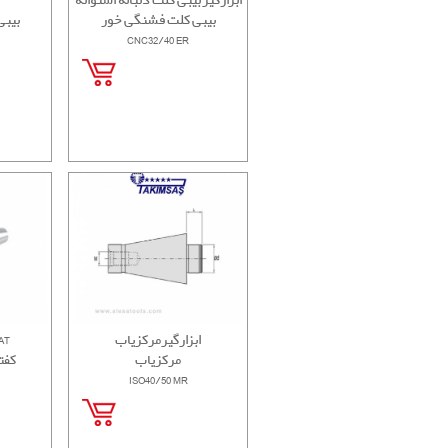
بیبی کلت فشنگی خور
بیبی
CNC32/40 ER
ابزارگیرمرکزیاب
دنباله ک
مرکزیاب
کفت
ISO40/50 MR