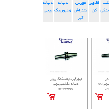
لت
قلاویز
مورس
دنباله
دنباله
نگی
کن
کفتراش
هدبورینگ
پیچی
گیر
تی
ابزارگیردنباله شنگ پیچی
 پیچی
دنباله انگشتی پیچی
BT40/50 MDS
CAT