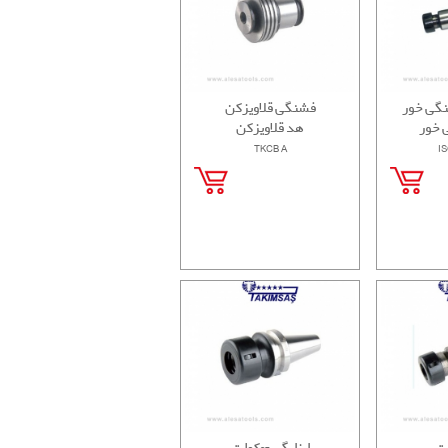
نگی خور
فشنگی قلاویزکن
 خور
هد قلاویزکن
TKCB A
IS
لت
کولتozابزارگیر