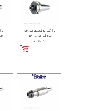
ابزارگیر ته کونیک مته خور
ابزا
مته گیر مورس خور
فر
BT40MTA