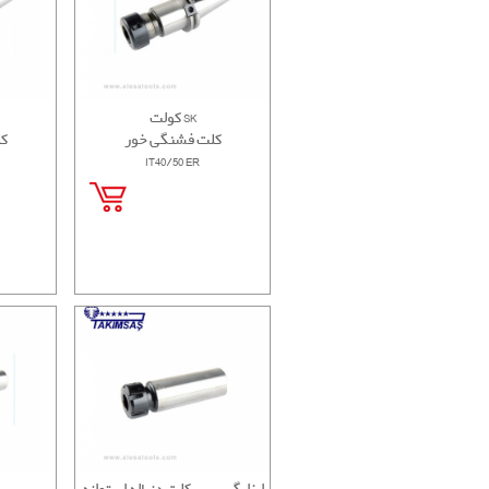
کولت SK
کلت فشنگی خور
ک
IT40/50 ER
ابزارگیربیبی کلت دنباله استوانه