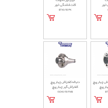
خور
کلت فشنگی خور
BT40/50 PK
اش چهار پیچ
دنباله کفتراش چهار پیچ
ار پیچ
کفتراش گیر چهار پیچ
ISO40/50 FMB
BT