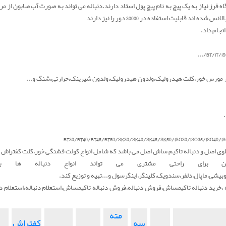
اه فرز نیاز به یک پیچ به نام پیچ پول استاد دارند.دنباله می تواند به صورت آب صابون از مر
نجام داد.
BT/IT/I
یر مورس خور،کلت هیدرولیک،ولدون هیدرولیک،ولدون شیرینک،حرارتی،شنگ و...
BT30/BT40/BT45/BT50/SK30/SK40/SK45/SK50/ISO30/ISO35/ISO40/I
تونگلوی اصل و دنباله تاکیم ساش اصل می باشد که شامل انواع کولت فشنگی خور،کلت کفتراش 
نین برای راحتی مشتری می تواند انواع دنباله ها ب
بیشی،ماپال،دلفر،سندویک،کلینگر،اینگرسول و...تهیه و توزیع کند.
 ،خرید دنباله تاکیمساش،فروش دنباله،فروش دنباله تاکیمساش،استعلام دنباله،استعلام دن
مته
سه
کفتراش