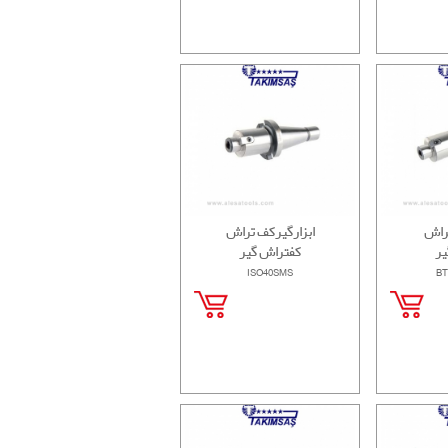
تراش
ابزارگیرکف تراش
یر
کفتراش گیر
ISO40SMS
BT