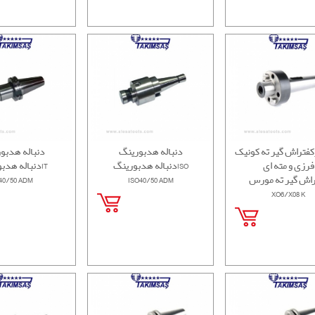
رکفتراش گیر ته کونیک
دنباله هدبورینگ
دنباله هدبو
فرزی و مته ای
دنباله هدبورینگISO
دنباله هدبورینگIT
راش گیر ته مورس
ISO40/50 ADM
40/50 ADM
XO6/X08 K