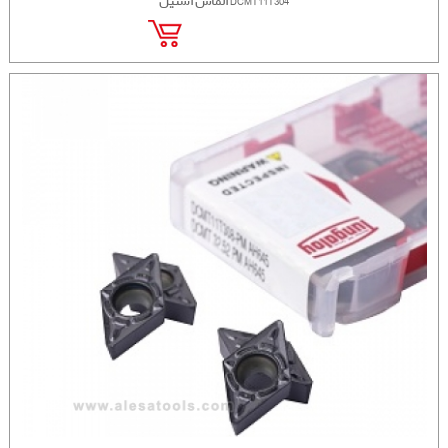
الماس استیل DCMT11T304