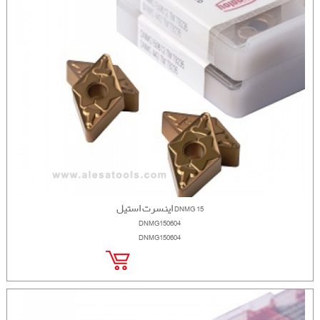
اینسرت استیل DNMG 15
DNMG150604
DNMG150604