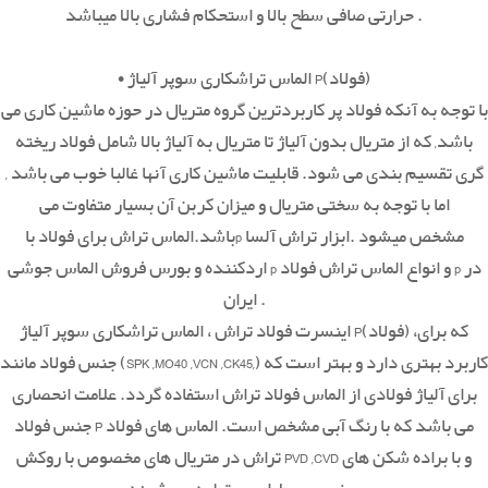
حرارتی صافی سطح بالا و استحکام فشاری بالا میباشد .
• الماس تراشکاری سوپر آلیاژ P(فولاد)
با توجه به آنکه فولاد پر کاربردترین گروه متریال در حوزه ماشین کاری می
باشد, که از متریال بدون آلیاژ تا متریال به آلیاژ بالا شامل فولاد ریخته
گری تقسیم بندی می شود. قابلیت ماشین کاری آنها غالبا خوب می باشد ,
اما با توجه به سختی متریال و میزان کربن آن بسیار متفاوت می
باشد.الماس تراش برای فولاد باp مشخص میشود .ابزار تراش آلسا
اردکننده و بورس فروش الماس جوشی p و انواع الماس تراش فولاد p در
ایران .
اینسرت فولاد تراش ، الماس تراشکاری سوپر آلیاژ P(فولاد) ،که برای
جنس فولاد مانند (SPK ,MO40 ,VCN ,CK45,) کاربرد بهتری دارد و بهتر است که
برای آلیاژ فولادی از الماس فولاد تراش استفاده گردد. علامت انحصاری
جنس فولاد P می باشد که با رنگ آبی مشخص است. الماس های فولاد
تراش در متریال های مخصوص با روکش PVD ,CVD و با براده شکن های