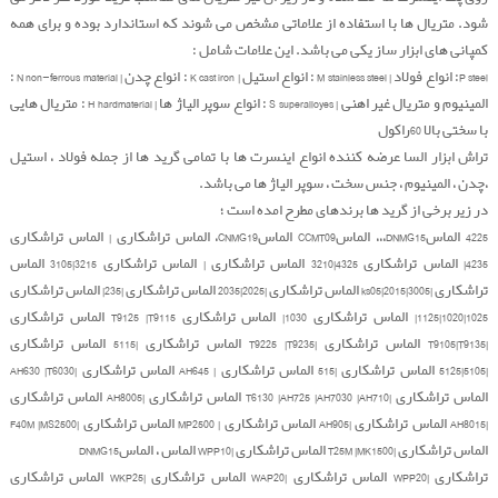
شود. متریال ها با استفاده از علاماتی مشخص می شوند که استاندارد بوده و برای همه
کمپانی های ابزار ساز یکی می باشد. این علامات شامل :
P steel: انواع فولاد | M stainless steel : انواع استیل | K cast iron : انواع چدن | N non-ferrous material :
المینیوم و متریال غیر اهنی | S superalloyes : انواع سوپر الیاژ ها | H hardmaterial : متریال هایی
با سختی بالا 60راکول
تراش ابزار السا عرضه کننده انواع اینسرت ها با تمامی گرید ها از جمله فولاد ، استیل
،چدن ، المینیوم ، جنس سخت ، سوپر الیاژ ها می باشد.
در زیر برخی از گرید ها برندهای مطرح امده است ؛
4225 الماسDNMG15،،، الماسCCMT09 الماسCNMG19، الماس تراشکاری | الماس تراشکاری
4235| الماس تراشکاری 4325|3210 الماس تراشکاری | الماس تراشکاری 3215|3105 الماس
تراشکاری |3005|ks05|2015 الماس تراشکاری |2025|2035 الماس تراشکاری |235| الماس تراشکاری
1025|1020|1125| الماس تراشکاری 1030| الماس تراشکاری T9125 |T9115 الماس تراشکاری
|T9105|T9135 الماس تراشکاری |T9225 |T9235 الماس تراشکاری |5115 الماس تراشکاری
|5105|5125 الماس تراشکاری |515 الماس تراشکاری | AH645 الماس تراشکاری |AH630 |T6030
الماس تراشکاری |T6130 |AH725 |AH7030 |AH710 الماس تراشکاری |AH8005 الماس تراشکاری
|AH8015 الماس تراشکاری |AH905 الماس تراشکاری | MP2500 الماس تراشکاری |F40M |MS2500
الماس تراشکاری |T25M |MK1500 الماس تراشکاری |WPP10 الماس ، الماسDNMG15
تراشکاری |WPP20 الماس تراشکاری |WAP20 الماس تراشکاری |WKP25 الماس تراشکاری