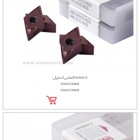
الماس استیل DNMG15
DNMG150608
DNMG150608