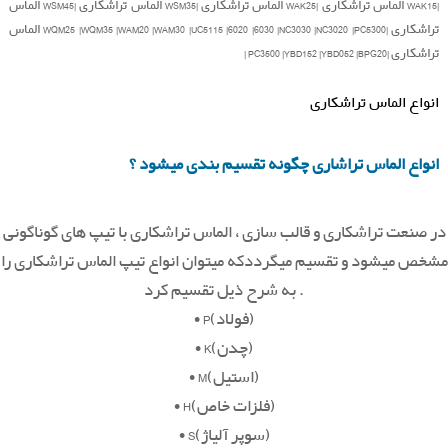
|WAK15 الماس تراشکاری |WAK25 الماس تراشکاری |WSM35 الماس تراشکاری |WSM45 الماس
تراشکاری |WQM25 |WQM35 |WAM20 |WAM30 |UC5115 |6020 |6030 |NC3030 |NC3020 |PC5300 الماس
تراشکاری |PC3500 |YBD152 |YBD052 |BPG20 |
انواع الماس تراشکاری
انواع الماس تراشاری چگونه تقسیم بندی میشود ؟
در صنعت تراشکاری و قالب سازی ، الماس تراشکاری با تیپ های گوناگونی
مشخص میشود و تقسیم میگرددکه میتوان انواع تیپ الماس تراشکاری را
به شرح ذیل تقسیم کرد .
• P(فولاد)
• K(چدن)
• M(استیل)
• H(فلزات خاص)
• S(سوپر آلیاژ)