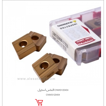
الماس استیل CNMG120404
CNMG120404