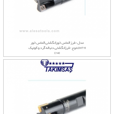
مدل : فرز الماس خورانگشتی الماس خور
نوع : فرزانگشتی دنباله گرد و کونیکLDHT15
C140