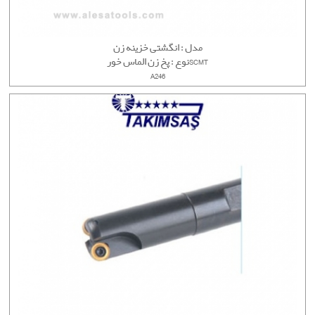
مدل : انگشتی خزینه زن
نوع : پخ زن الماس خورSCMT
A246