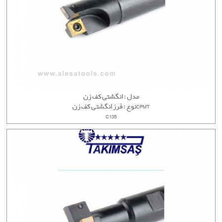
مدل : انگشتی کف زن
نوع : فرز انگشتی کف زنCPMT
C135