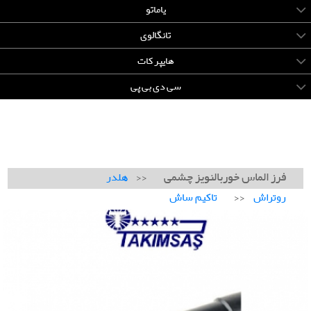
یاماتو
تانگالوی
هایپر کات
سی دی بی پی
فرز الماس خوربالنویز چشمی
<<
هلدر
<<
روتراش
تاکیم ساش