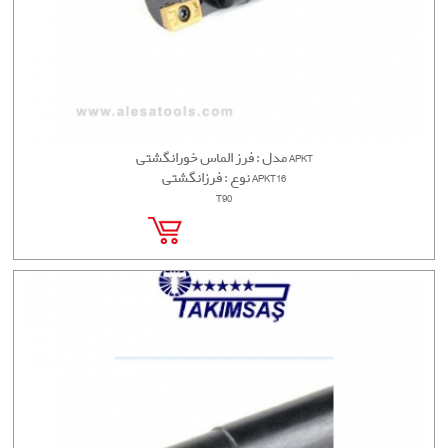
مدل : فرز الماس خورانگشتی APKT
نوع : فرزانگشتی APKT16
T90