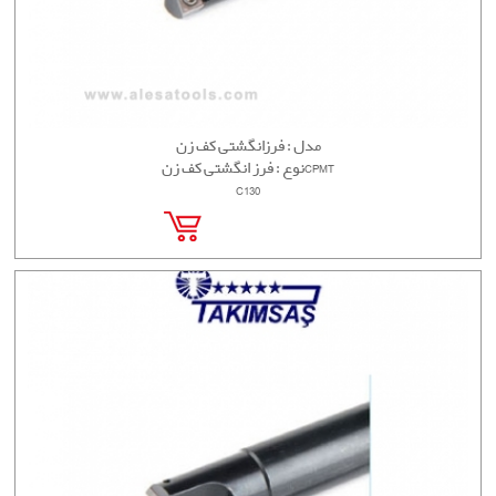
مدل : فرزانگشتی کف زن
نوع : فرز انگشتی کف زنCPMT
C130