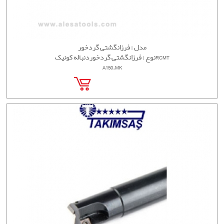
مدل : فرزانگشتی گردخور
نوع : فرزانگشتی گردخوردنباله کونیکRCMT
A150.MK